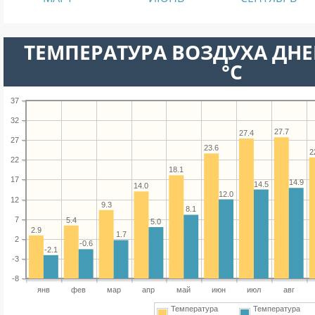
ТЕМПЕРАТУРА ВОЗДУХА ДНЕ
°C
37
32
27.7
27.4
27
23.6
2
22
18.1
17
14.9
14.5
14.0
12.0
12
9.3
8.1
7
5.4
5.0
2.9
1.7
2
-0.6
-2.1
-3
-8
янв
фев
мар
апр
май
июн
июл
авг
Температура
Температура