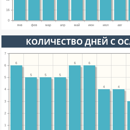
16
0
янв
фев
мар
апр
май
июн
июл
авг
КОЛИЧЕСТВО ДНЕЙ С О
7
6
6
6
6
5
5
5
5
4
4
4
3
2
1