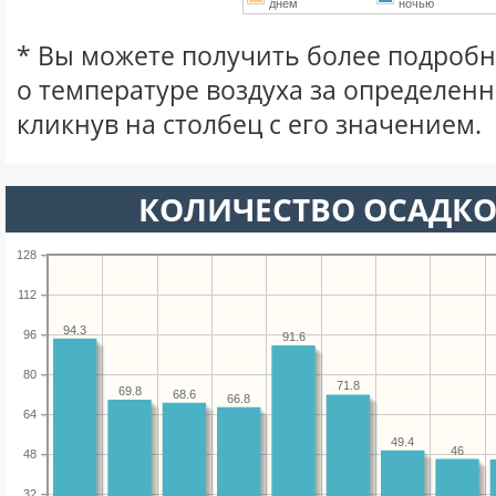
днем
ночью
* Вы можете получить более подро
о температуре воздуха за определен
кликнув на столбец с его значением.
КОЛИЧЕСТВО ОСАДКО
128
112
94.3
96
91.6
80
71.8
69.8
68.6
66.8
64
49.4
46
48
32