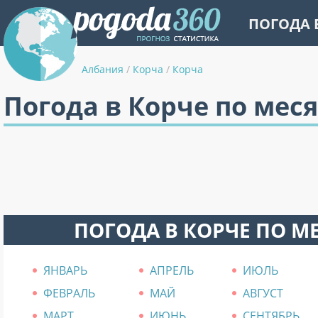
ПОГОДА 
Албания
/
Корча
/
Корча
Погода в Корче по мес
ПОГОДА В КОРЧЕ ПО М
ЯНВАРЬ
АПРЕЛЬ
ИЮЛЬ
ФЕВРАЛЬ
МАЙ
АВГУСТ
МАРТ
ИЮНЬ
СЕНТЯБРЬ