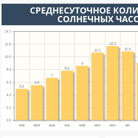
СРЕДНЕСУТОЧНОЕ КОЛ
СОЛНЕЧНЫХ ЧАС
14.7
12.3
12.6
11.4
11.2
10.5
9
8.2
8.4
7
6.3
5.8
5.2
4.2
2.1
0.0
янв
фев
мар
апр
май
июн
июл
авг