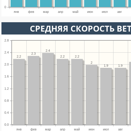
0
янв
фев
мар
апр
май
июн
июл
авг
СРЕДНЯЯ СКОРОСТЬ ВЕТ
2.8
2.4
2.4
2.3
2.2
2.2
2.2
2
2.0
1.9
1.9
1.6
1.2
0.8
0.4
0.0
янв
фев
мар
апр
май
июн
июл
авг