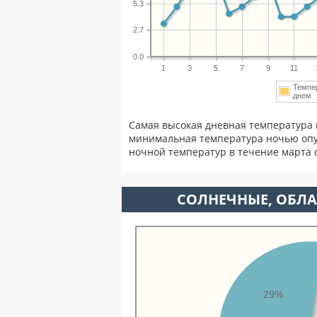
5.3
2.7
0.0
1
3
5
7
9
11
Темпе
дне
Самая высокая дневная температура 
минимальная температура ночью опу
ночной температур в течение марта
CОЛНЕЧНЫЕ, ОБЛА
29%