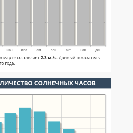
июн
июл
авг
сен
окт
ноя
дек
в марте составляет
2.3 м./с.
Данный показатель
о года.
ОЛИЧЕСТВО СОЛНЕЧНЫХ ЧАСОВ