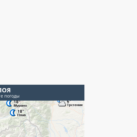
ПОЯ
те погоды