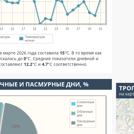
13
15
17
19
21
23
25
27
29
31
ратура
Температура
м
ночью
в марте 2026 года составила
15
°С. В то время как
скалась до
0
°C. Средние показатели дневной и
 составляют
12.2
°С и
4.7
°С соответственно.
ЧНЫЕ И ПАСМУРНЫЕ ДНИ, %
ТРО
на кар
Солнечные
дни
Облачные
дни
Пасмурные
дни
23%