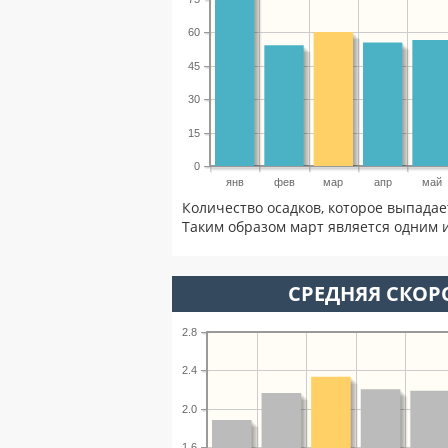
60
45
30
15
0
янв
фев
мар
апр
май
Количество осадков, которое выпадае
Таким образом март является одним и
СРЕДНЯЯ СКОРО
2.8
2.4
2.0
1.6