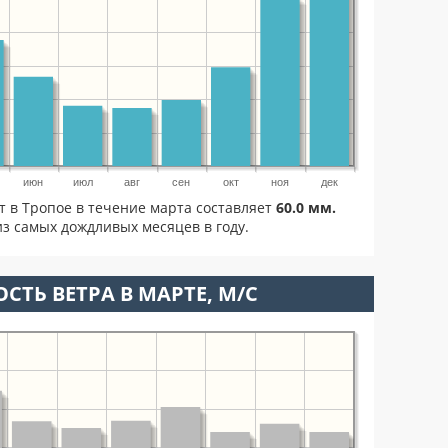
июн
июл
авг
сен
окт
ноя
дек
т в Тропое в течение марта составляет
60.0 мм.
з самых дождливых месяцев в году.
СТЬ ВЕТРА В МАРТЕ, М/С