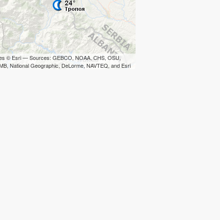
iles © Esri — Sources: GEBCO, NOAA, CHS, OSU,
B, National Geographic, DeLorme, NAVTEQ, and Esri