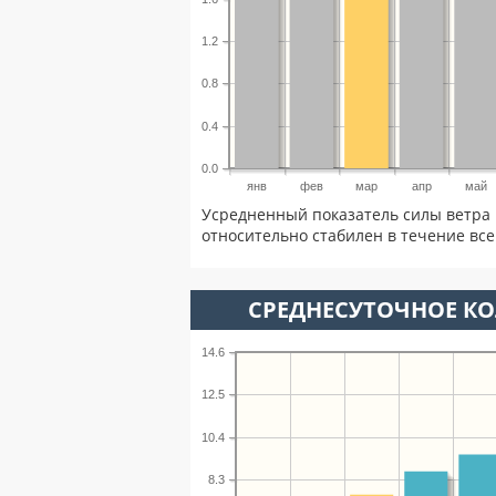
1.2
0.8
0.4
0.0
янв
фев
мар
апр
май
Усредненный показатель силы ветра 
относительно стабилен в течение всег
СРЕДНЕСУТОЧНОЕ К
14.6
12.5
10.4
8.3