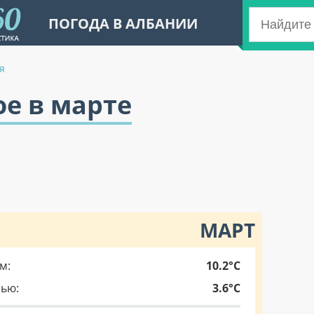
ПОГОДА В АЛБАНИИ
я
ое в марте
МАРТ
м:
10.2°C
чью:
3.6°C