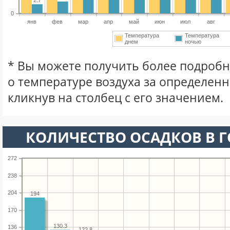
2.7
0
янв
фев
мар
апр
май
июн
июл
авг
Температура
Температура
днем
ночью
* Вы можете получить более подро
о температуре воздуха за определен
кликнув на столбец с его значением.
КОЛИЧЕСТВО ОСАДКОВ В Г
272
238
204
194
170
130.3
136
122.8