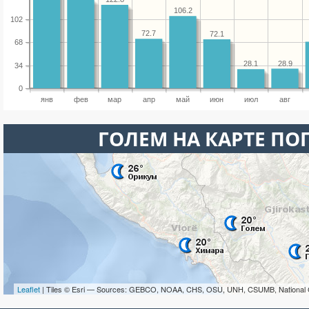
106.2
102
72.7
72.1
68
28.9
28.1
34
0
янв
фев
мар
апр
май
июн
июл
авг
ГОЛЕМ НА КАРТЕ ПО
Leaflet
| Tiles © Esri — Sources: GEBCO, NOAA, CHS, OSU, UNH, CSUMB, National 