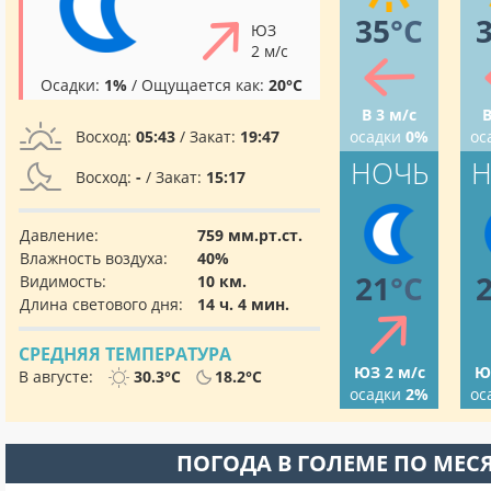
35
°C
ЮЗ
2 м/с
Осадки:
1%
/ Ощущается как:
20°C
В 3 м/с
В
Восход:
05:43
/ Закат:
19:47
осадки
0%
ос
НОЧЬ
Н
Восход:
-
/ Закат:
15:17
Давление:
759 мм.рт.ст.
Влажность воздуха:
40%
21
°C
Видимость:
10 км.
Длина светового дня:
14 ч. 4 мин.
СРЕДНЯЯ ТЕМПЕРАТУРА
ЮЗ 2 м/с
Ю
В августе:
30.3°C
18.2°C
осадки
2%
ос
ПОГОДА В ГОЛЕМЕ ПО МЕС