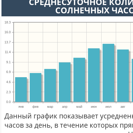
СРЕДНЕСУТОЧНОЕ КОЛ
СОЛНЕЧНЫХ ЧАС
18.3
16.0
13.7
11.4
9.1
6.9
4.6
2.3
0.0
янв
фев
мар
апр
май
июн
июл
авг
Данный график показывает усреднен
часов за день, в течение которых п