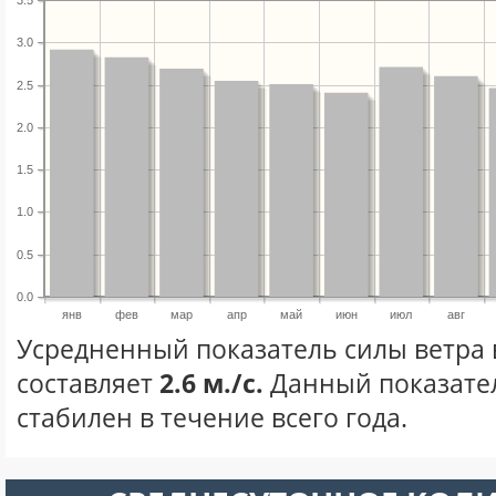
3.5
3.0
2.5
2.0
1.5
1.0
0.5
0.0
янв
фев
мар
апр
май
июн
июл
авг
Усредненный показатель силы ветра 
составляет
2.6 м./с.
Данный показате
стабилен в течение всего года.