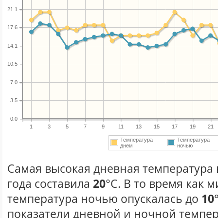
21.1
17.6
14.1
10.5
7.0
3.5
0.0
1
3
5
7
9
11
13
15
17
19
21
Температура
Температура
днем
ночью
Самая высокая дневная температура 
года составила
20
°С. В то время как
температура ночью опускалась до
10
показатели дневной и ночной темпер