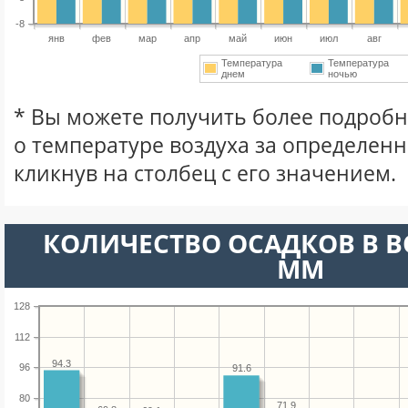
-8
янв
фев
мар
апр
май
июн
июл
авг
Температура
Температура
днем
ночью
* Вы можете получить более подро
о температуре воздуха за определен
кликнув на столбец с его значением.
КОЛИЧЕСТВО ОСАДКОВ В 
ММ
128
112
94.3
96
91.6
80
71.9