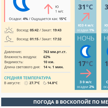
31
°C
Ю
1 м/с
Осадки:
4%
/ Ощущается как:
15°C
ЮЗ 4 м/с
Ю
Восход:
05:42
/ Закат:
19:43
осадки
1%
ос
НОЧЬ
Н
Восход:
01:15
/ Закат:
17:32
Давление:
763 мм.рт.ст.
Влажность воздуха:
62%
17
°C
Видимость:
10 км.
Длина светового дня:
14 ч. 1 мин.
СРЕДНЯЯ ТЕМПЕРАТУРА
З 0 м/с
С
В августе:
27.7°C
14.8°C
осадки
2%
ос
ПОГОДА В ВОСКОПОЙЕ ПО М