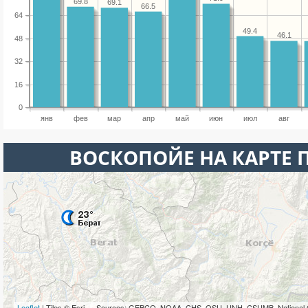
69.8
69.1
66.5
64
49.4
46.1
48
32
16
0
янв
фев
мар
апр
май
июн
июл
авг
ВОСКОПОЙЕ НА КАРТЕ
Leaflet
| Tiles © Esri — Sources: GEBCO, NOAA, CHS, OSU, UNH, CSUMB, National 