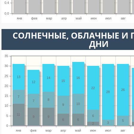
0.4
0.0
янв
фев
мар
апр
май
июн
июл
авг
CОЛНЕЧНЫЕ, ОБЛАЧНЫЕ И
ДНИ
35
30
25
13
14
16
15
12
20
22
26
28
15
7
8
7
10
9
10
11
5
6
9
9
6
6
5
3
2
0
янв
фев
мар
апр
май
июн
июл
авг