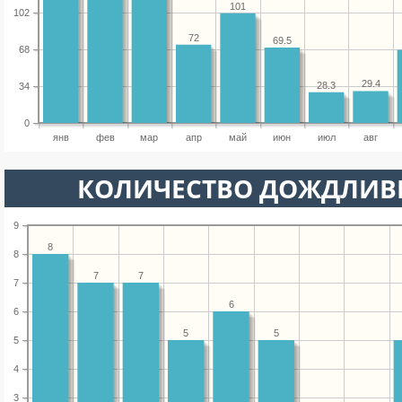
101
102
72
69.5
68
29.4
28.3
34
0
янв
фев
мар
апр
май
июн
июл
авг
КОЛИЧЕСТВО ДОЖДЛИВ
9
8
8
7
7
7
6
6
5
5
5
4
3