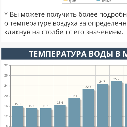
днем
ночью
* Вы можете получить более подро
о температуре воздуха за определен
кликнув на столбец с его значением.
ТЕМПЕРАТУРА ВОДЫ В М
32
28
25.7
24.7
24
22.7
20
19.1
16.4
15.9
16
15.1
15.1
12
8