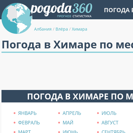
ПОГОДА 
Албания
/
Влёра
/
Химара
Погода в Химаре по м
ПОГОДА В ХИМАРЕ ПО 
ЯНВАРЬ
АПРЕЛЬ
ИЮЛЬ
ФЕВРАЛЬ
МАЙ
АВГУСТ
МАРТ
ИЮНЬ
СЕНТЯБРЬ