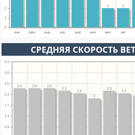
2
2
2
1
0
янв
фев
мар
апр
май
июн
июл
авг
СРЕДНЯЯ СКОРОСТЬ ВЕТ
3.4
3.0
2.6
2.4
2.4
2.4
2.3
2.3
2.2
2.2
2.2
2
1.7
1.3
0.9