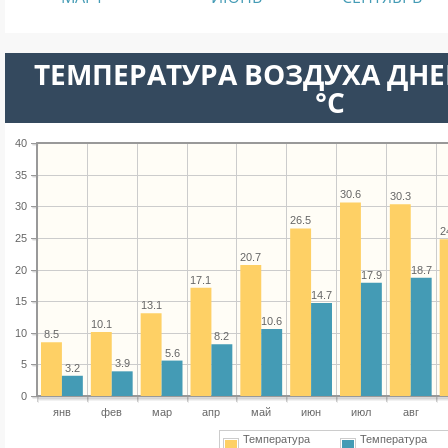
ТЕМПЕРАТУРА ВОЗДУХА ДНЕ
°C
40
35
30.6
30.3
30
26.5
2
25
20.7
20
18.7
17.9
17.1
14.7
15
13.1
10.6
10.1
10
8.5
8.2
5.6
3.9
5
3.2
0
янв
фев
мар
апр
май
июн
июл
авг
Температура
Температура