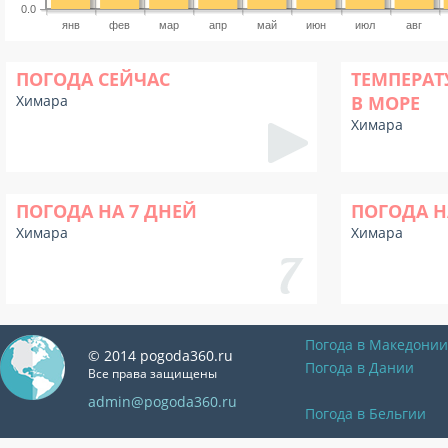
0.0
янв
фев
мар
апр
май
июн
июл
авг
ПОГОДА СЕЙЧАС
ТЕМПЕРАТ
Химара
В МОРЕ
Химара
ПОГОДА НА 7 ДНЕЙ
ПОГОДА Н
Химара
Химара
Погода в Македонии
© 2014 pogoda360.ru
Погода в Дании
Все права защищены
admin@pogoda360.ru
Погода в Бельгии